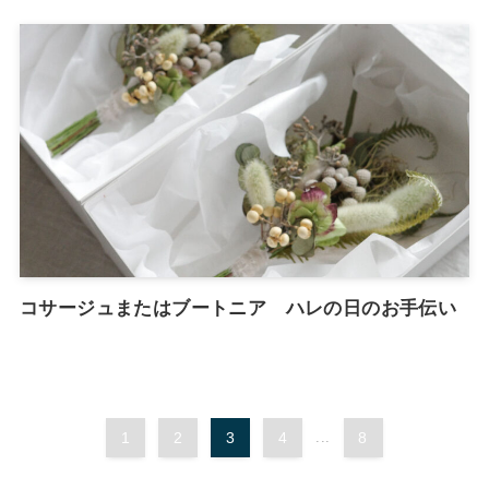
コサージュまたはブートニア ハレの日のお手伝い
1
2
3
4
...
8