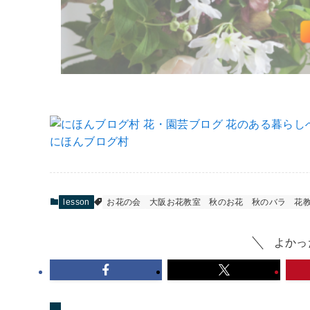
にほんブログ村
lesson
お花の会
大阪お花教室
秋のお花
秋のバラ
花
よかっ