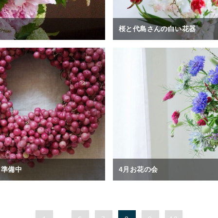
桜と代島さんの白い花器
と準備中
4月お花の会