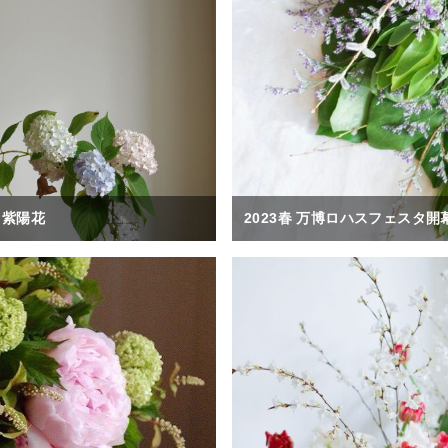
と紫陽花
2023春 万博ロハスフェスタ開