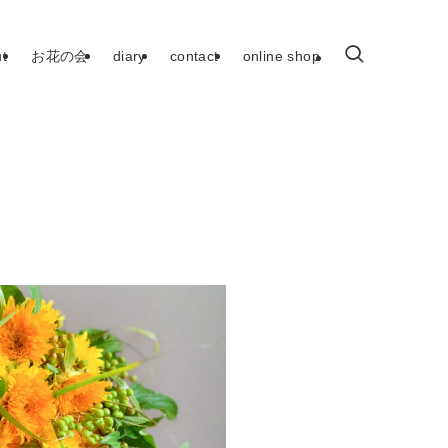
t
お花の会
diary
contact
online shop